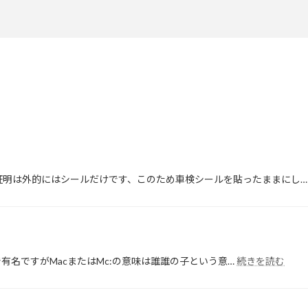
証明は外的にはシールだけです、このため車検シールを貼ったままにし
:
ーで有名ですがMacまたはMc:の意味は誰誰の子という意…
続きを読む
知
っ
て