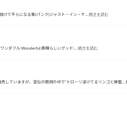
お
こ
:
う
の空気が抜けて平らになる事(パンク)ジャスト・イン・ケ…
続きを読む
憶
発
え
音
て
の
お
違
い
い!!
:
た
ワンダフル:Wonderful:素晴らしいグッド:…
続きを読む
人
方
事
が
の
良
評
い
価
言
の
葉
販売していますが、宣伝の歌詞の中で"トローリ溶けてるリンゴと蜂蜜…
言
葉