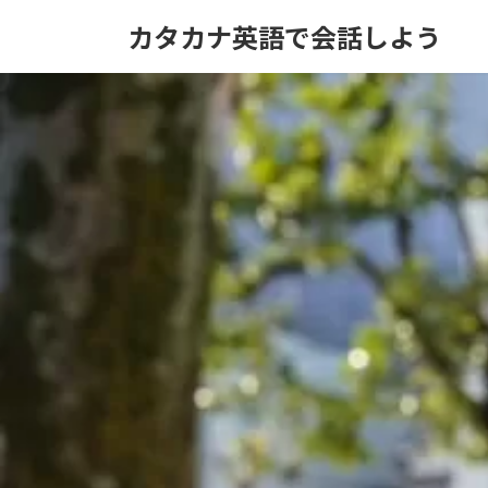
コ
ナ
カタカナ英語で会話しよう
ン
ビ
テ
ゲ
ン
ー
ツ
シ
へ
ョ
ス
ン
キ
に
ッ
移
プ
動