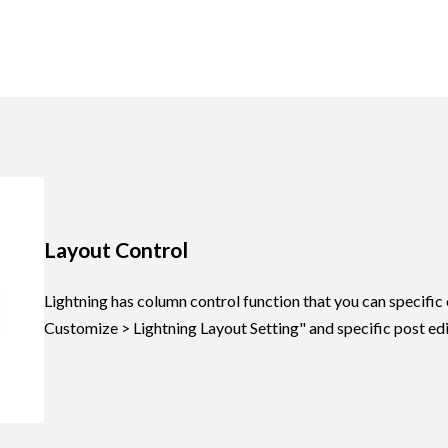
more
Read more
Layout Control
Lightning has column control function that you can specif
Customize > Lightning Layout Setting" and specific post edi