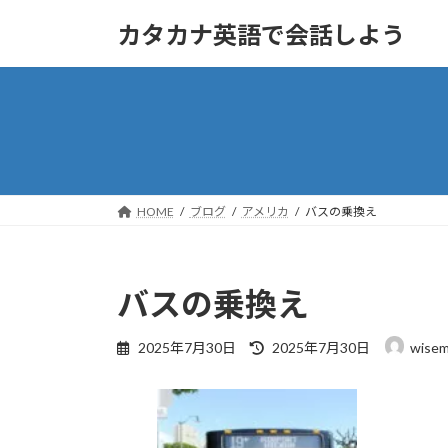
コ
ナ
カタカナ英語で会話しよう
ン
ビ
テ
ゲ
ン
ー
ツ
シ
へ
ョ
ス
ン
キ
に
ッ
移
HOME
ブログ
アメリカ
バスの乗換え
プ
動
バスの乗換え
最
2025年7月30日
2025年7月30日
wise
終
更
新
日
時