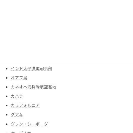
UCバークレー
Uncategorized
アメリカ
アメリカ軍
ありぞな
イギリス
インド太平洋軍
インド太平洋軍司令部
オアフ島
カネオヘ海兵隊航空基地
カハラ
カリフォルニア
グアム
グレン・シーボーグ