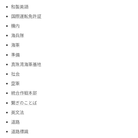
和製英語
国際運転免許証
機内
海兵隊
海軍
準備
真珠湾海軍基地
社会
空軍
統合作戦本部
繋ぎのことば
英文法
道路
道路標識