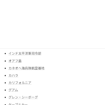
UCバークレー
Uncategorized
アメリカ
アメリカ軍
ありぞな
イギリス
インド太平洋軍
インド太平洋軍司令部
オアフ島
カネオヘ海兵隊航空基地
カハラ
カリフォルニア
グアム
グレン・シーボーグ
ケーブルカー