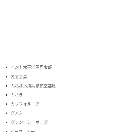
UCバークレー
Uncategorized
アメリカ
アメリカ軍
ありぞな
イギリス
インド太平洋軍
インド太平洋軍司令部
オアフ島
カネオヘ海兵隊航空基地
カハラ
カリフォルニア
グアム
グレン・シーボーグ
ケーブルカー